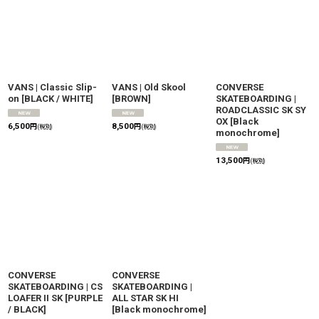
VANS | Classic Slip-
VANS | Old Skool
CONVERSE
on
[
BLACK / WHITE
]
[
BROWN
]
SKATEBOARDING |
ROADCLASSIC SK SY
OX
[
Black
6,500
8,500
円
円
(税別)
(税別)
monochrome
]
13,500
円
(税別)
CONVERSE
CONVERSE
SKATEBOARDING | CS
SKATEBOARDING |
LOAFER II SK
[
PURPLE
ALL STAR SK HI
/ BLACK
]
[
Black monochrome
]