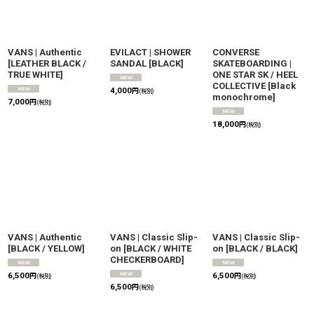
並び順
:
絞り込む
VANS | Authentic
EVILACT | SHOWER
CONVERSE
[
LEATHER BLACK /
SANDAL
[
BLACK
]
SKATEBOARDING |
TRUE WHITE
]
ONE STAR SK / HEEL
COLLECTIVE
[
Black
4,000
円
(税別)
monochrome
]
7,000
円
(税別)
18,000
円
(税別)
VANS | Authentic
VANS | Classic Slip-
VANS | Classic Slip-
[
BLACK / YELLOW
]
on
[
BLACK / WHITE
on
[
BLACK / BLACK
]
CHECKERBOARD
]
6,500
6,500
円
円
(税別)
(税別)
6,500
円
(税別)