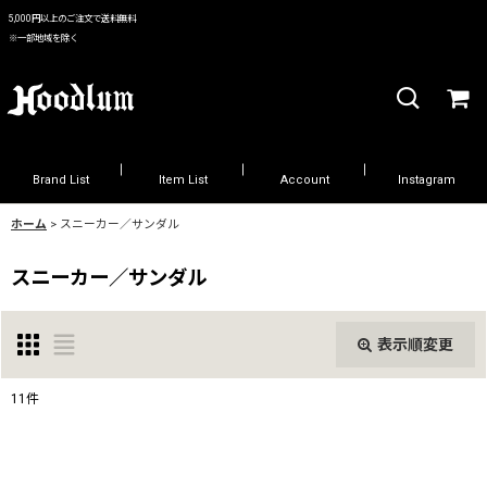
5,000円以上のご注文で送料無料
※一部地域を除く
Brand List
Item List
Account
Instagram
ホーム
>
スニーカー／サンダル
スニーカー／サンダル
表示順変更
閉じる
11
件
表示数
: