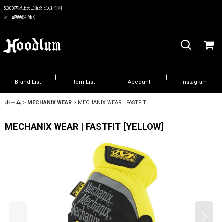
5,000円以上のご注文で送料無料
※一部地域を除く
Brand List
Item List
Account
Instagram
ホーム
>
MECHANIX WEAR
>
MECHANIX WEAR | FASTFIT
MECHANIX WEAR | FASTFIT
[
YELLOW
]