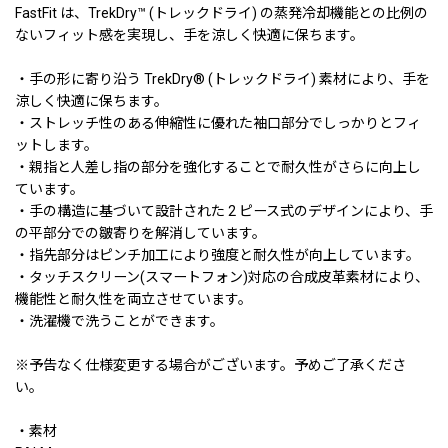
FastFit は、TrekDry™ (トレックドライ) の蒸発冷却機能との比例の
ないフィット感を実現し、手を涼しく快適に保ちます。
・手の形に寄り沿う TrekDry® (トレックドライ) 素材により、手を
涼しく快適に保ちます。
・ストレッチ性のある伸縮性に優れた袖口部分でしっかりとフィ
ットします。
・親指と人差し指の部分を強化することで耐久性がさらに向上し
ています。
・手の構造に基づいて設計された 2 ピース式のデザインにより、手
の平部分での皺寄りを解消しています。
・指先部分はピンチ加工により強度と耐久性が向上しています。
・タッチスクリーン(スマートフォン)対応の合成皮革素材により、
機能性と耐久性を両立させています。
・洗濯機で洗うことができます。
※予告なく仕様変更する場合がございます。予めご了承くださ
い。
・素材