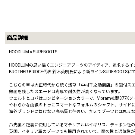
商品詳細
HOODLUM × SUREBOOTS
HOODLUMの思い描くエンジニアブーツのアイディア、追求する
BROTHER BRIDGE代表 鈴木英明氏により新ラインSUREBOO
こちらの革は大正時代から続く浅草「中村千之助商店」の銀付ス
銀面を残したスエードは肉厚で耐久性が高くなっています。
ウェルトとコバはコンビネーションカラーで、Vibram社製377Kソ
やわらかな曲線のトゥにスマートなフォルムのシャフト、サイドにHo
海外ブランドに負けない高品質と佇まい、加えてブーツとは思えな
爪先裏と踵裏に使用しているマテリアルはイギリス、デュポン社
英国、イタリア軍のブーツでも採用されていて、耐久性と通気性