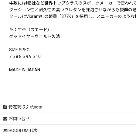
中敷にはNB社など世界トップクラスのスポーツメーカーで使われている
クッション性と耐久性の高いウレタンを発泡させながらも抜群の
ソールはVibram社の軽量「377K」を採用し、スニーカーのよ
革：牛革（スエード）
グッドイヤーウェルト製法
SIZE SPEC
7.5 8 8.5 9 9.5 10
MADE IN JAPAN
特定商取引法表示
お問い合せ
HOODLUM 代表