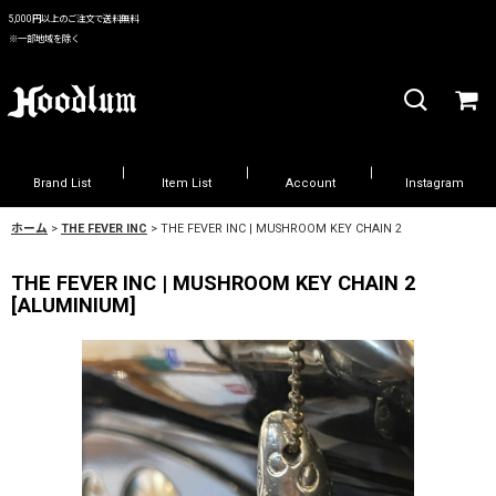
5,000円以上のご注文で送料無料
※一部地域を除く
Brand List
Item List
Account
Instagram
ホーム
>
THE FEVER INC
>
THE FEVER INC | MUSHROOM KEY CHAIN 2
THE FEVER INC | MUSHROOM KEY CHAIN 2
[
ALUMINIUM
]