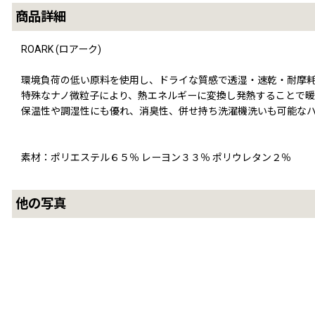
商品詳細
ROARK (ロアーク)
環境負荷の低い原料を使用し、ドライな質感で透湿・速乾・耐摩耗・ス
特殊なナノ微粒子により、熱エネルギーに変換し発熱することで暖めるR
保温性や調湿性にも優れ、消臭性、併せ持ち洗濯機洗いも可能な
素材：ポリエステル６５％ レーヨン３３％ ポリウレタン２％
他の写真