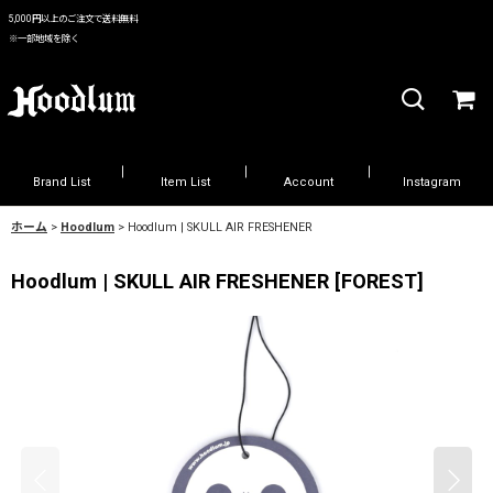
5,000円以上のご注文で送料無料
※一部地域を除く
Brand List
Item List
Account
Instagram
ホーム
>
Hoodlum
>
Hoodlum | SKULL AIR FRESHENER
Hoodlum | SKULL AIR FRESHENER
[
FOREST
]