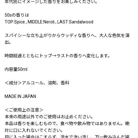
年代別にイメージした香りをお楽しみください。
50sの香りは
TOP:Spice , MIDDLE:Neroli , LAST:Sandalwood
スパイシーな立ち上がりからウッディな香りへ、大人な色気を演
出。
時間経過とともにトップ→ラストの香りへ変化します。
内容量50ml
＜成分＞アルコール、溶剤、香料
MADE IN JAPAN
＜ご使用上の注意＞
本来の用途以外でのご使用はお止めください。
本品は香りを楽しむもので、食べ物や飲み物ではありません。絶
対に口に入れないでください。
目に入った場合はこすらず、流水で洗い流し、万一飲み込んだ場