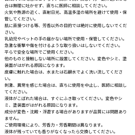
合は無理に吐かせず、直ちに医師に相談してください。
火気や熱源の近く、直射日光、高温多湿の場所を避けて使用・保
管してください。
肌に直接つける等、芳香以外の目的では絶対に使用しないでくだ
さい。
乳幼児やペットの手の届かない場所で使用・保管してください。
急激な衝撃や傷を付けるような取り扱いはしないでください。
平らで安全な場所でご使用ください。
他のものと接触しない場所に設置してください。変色やシミ、塗
装面がはがれる原因になります。
皮膚に触れた場合は、水または石鹸水でよく洗い流してくださ
い。
刺激、異常を感じた場合は、直ちに使用を中止し、医師に相談し
てください。
液体がこぼれた場合は、すぐにふき取ってください。変色やシ
ミ、塗装面がはがれる原因になります。
成分が変色・沈殿・浮遊する場合がありますが品質には問題あり
ません。
ご使用環境により、芳香力・芳香期間は異なります。
液体が残っていても香りがなくなったら交換してください。