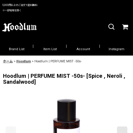
5,000円以上のご注文で送料無料
※一部地域を除く
Brand List
Item List
Account
Instagram
ホーム
>
Hoodlum
>
Hoodlum | PERFUME MIST -50s-
Hoodlum | PERFUME MIST -50s-
[
Spice , Neroli ,
Sandalwood
]