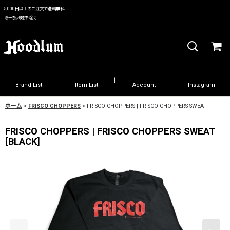
5,000円以上のご注文で送料無料
※一部地域を除く
Brand List
Item List
Account
Instagram
ホーム
>
FRISCO CHOPPERS
>
FRISCO CHOPPERS | FRISCO CHOPPERS SWEAT
FRISCO CHOPPERS | FRISCO CHOPPERS SWEAT
[
BLACK
]