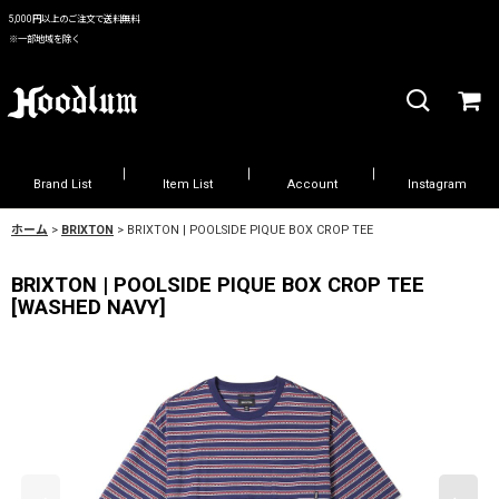
5,000円以上のご注文で送料無料
※一部地域を除く
Brand List
Item List
Account
Instagram
ホーム
>
BRIXTON
>
BRIXTON | POOLSIDE PIQUE BOX CROP TEE
BRIXTON | POOLSIDE PIQUE BOX CROP TEE
[
WASHED NAVY
]