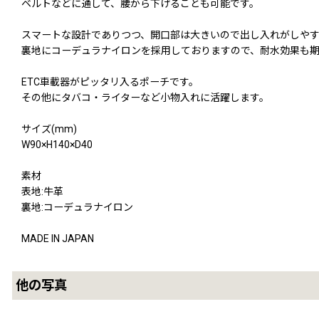
ベルトなどに通して、腰から下げることも可能です。
スマートな設計でありつつ、開口部は大きいので出し入れがしや
裏地にコーデュラナイロンを採用しておりますので、耐水効果も
ETC車載器がピッタリ入るポーチです。
その他にタバコ・ライターなど小物入れに活躍します。
サイズ(mm)
W90×H140×D40
素材
表地:牛革
裏地:コーデュラナイロン
MADE IN JAPAN
他の写真