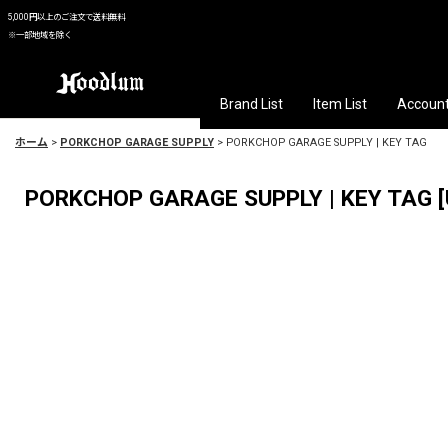
5,000円以上のご注文で送料無料
※一部地域を除く
Brand List
Item List
Accoun
ホーム
>
PORKCHOP GARAGE SUPPLY
>
PORKCHOP GARAGE SUPPLY | KEY TAG
PORKCHOP GARAGE SUPPLY | KEY TAG
[