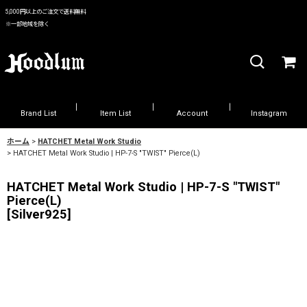
5,000円以上のご注文で送料無料
※一部地域を除く
Brand List
Item List
Account
Instagram
ホーム
>
HATCHET Metal Work Studio
>
HATCHET Metal Work Studio | HP-7-S "TWIST" Pierce(L)
HATCHET Metal Work Studio | HP-7-S "TWIST"
Pierce(L)
[
Silver925
]