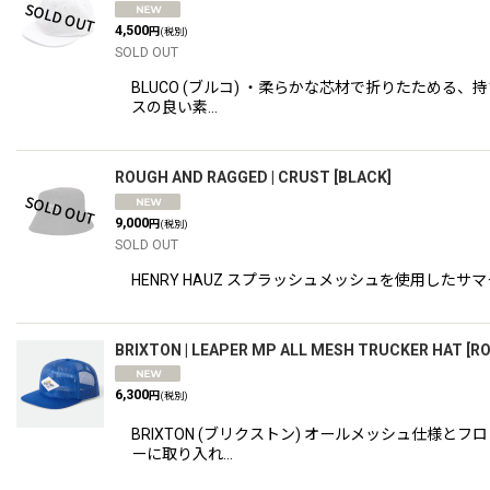
4,500
円
(税別)
SOLD OUT
BLUCO (ブルコ) ・柔らかな芯材で折りたため
スの良い素…
ROUGH AND RAGGED | CRUST
[
BLACK
]
9,000
円
(税別)
SOLD OUT
HENRY HAUZ スプラッシュメッシュを使用し
BRIXTON | LEAPER MP ALL MESH TRUCKER HAT
[
RO
6,300
円
(税別)
BRIXTON (ブリクストン) オールメッシュ仕
ーに取り入れ…