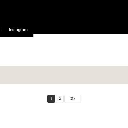
t
Instagram
1
2
次
»