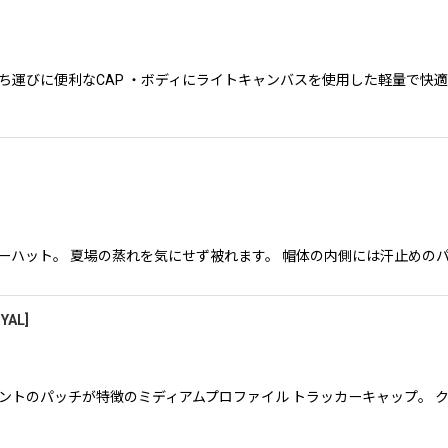
る、持ち運びに便利なCAP ・ボディにライトキャンバスを使用した軽量で
たサマーハット。 夏場の蒸れを気にせず被れます。 帽体の内側には汗止めの
YAL
]
様とフロントのパッチが特徴のミディアムプロファイル トラッカーキャップ