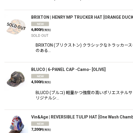
BRIXTON | HENRY MP TRUCKER HAT
[
ORANGE DUC
6,800
円
(税別)
SOLD OUT
BRIXTON (ブリクストン) クラシックなトラッ
のある…
BLUCO | 6-PANEL CAP -Camo-
[
OLIVE
]
4,500
円
(税別)
BLUCO (ブルコ) 軽量かつ強度の高いポリエス
リジナルシ…
Vin&Age | REVERSIBLE TULIP HAT
[
One Wash Chamb
7,200
円
(税別)