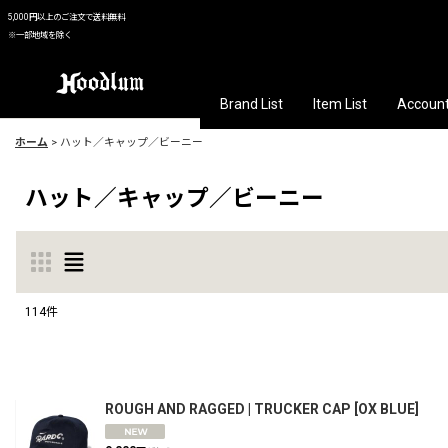
5,000円以上のご注文で送料無料
※一部地域を除く
Brand List
Item List
Accoun
ホーム
>
ハット／キャップ／ビーニー
ハット／キャップ／ビーニー
114
件
表示数
:
並び順
:
ROUGH AND RAGGED | TRUCKER CAP
[
OX BLUE
]